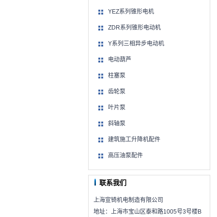
YEZ系列锥形电机
ZDR系列锥形电动机
Y系列三相异步电动机
电动葫芦
柱塞泵
齿轮泵
叶片泵
斜轴泵
建筑施工升降机配件
高压油泵配件
联系我们
上海宣锜机电制造有限公司
地址：上海市宝山区泰和路1005号3号楼B