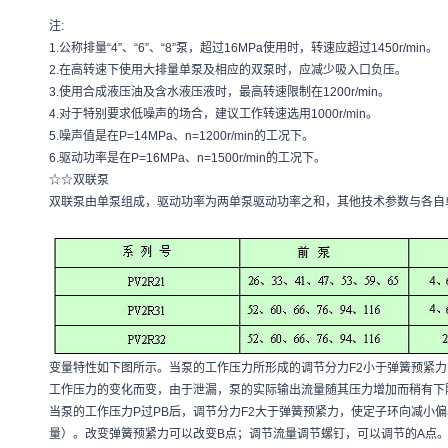
注:
1.公称排量“4”、“6”、“8”泵，超过16MPa使用时，转速应超过1450r/min。
2.在高转速下使用大排量单泵及相应的双泵时，应减少吸入口负压。
3.使用合成液压油及含水液压液时，最高转速限制在1200r/min。
4.对于特别要求低噪声的场合，建议工作转速选用1000r/min。
5.噪声值是在P=14MPa、n=1200r/min的工况下。
6.驱动功率是在P=16MPa、n=1500r/min的工况下。
☆☆双联泵
双联泵由单泵组成，驱动功率为两单泵驱动功率之和，其他技术参数与各自
变量特性如下图所示。当泵的工作压力所形成的调节分力F2小于弹簧预紧
工作压力的变化而变，由于泄漏，泵的实际输出流量随其压力增加而稍有下
当泵的工作压力P过PB后，调节分力F2大于弹簧预紧力，使定子环向减小
量）。改变弹簧预紧力可以改变B点；调节流量调节螺钉，可以调节的A点