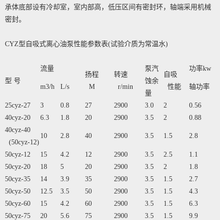
承体底部设有冷却室，室内部高，低压区间有密封环，轴端采用机械
密封。
CYZ型自吸式离心油泵性能参数表(试验介质为常温水)
流量
泵汽
功率kw
扬程
转速
自吸
型 号
蚀余
m3/h
L/s
M
r/min
性能
轴功率
量
25cyz-27
3
0.8
27
2900
3.0
2
0.56
40cyz-20
6.3
1.8
20
2900
3.5
2
0.88
40cyz-40
10
2.8
40
2900
3.5
1.5
2.8
(50cyz-12)
50cyz-12
15
4.2
12
2900
3.5
2.5
1.1
50cyz-20
18
5
20
2900
3.5
2
1.8
50cyz-35
14
3.9
35
2900
3.5
1.5
2.7
50cyz-50
12.5
3.5
50
2900
3.5
1.5
4.3
50cyz-60
15
4.2
60
2900
3.5
1.5
6.3
50cyz-75
20
5.6
75
2900
3.5
1.5
9.9