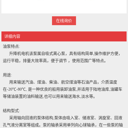
在线询价
详细内容
油泵特点:
升降机电机该泵属自吸式离心泵，具有结构简单,操作维护方便，
运行平稳，排量大效率高，便于调节 ，使用范围广等特点。
用途:
用来输送汽油、煤油、柴油、航空煤油等石油产品，介质温度
在-20℃-80℃, 是一种优良的船用装卸油泵,并适用于陆地油库,油罐车
等储油装置的油料输送,也可以用来输送海水,淡水等。
结构型式:
采用轴向回液的泵体结构,泵体由吸入室、储液室、涡旋室、回液
孔气液分离室等组成。泵的轴承采用单列向心球轴承，在一些泵的轴